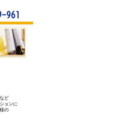
など
ションに
様の